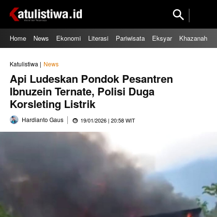
Home
News
Ekonomi
Literasi
Pariwisata
Eksyar
Khazanah
Katulistiwa |
News
Api Ludeskan Pondok Pesantren
Ibnuzein Ternate, Polisi Duga
Korsleting Listrik
Hardianto Gaus
19/01/2026 | 20:58 WIT