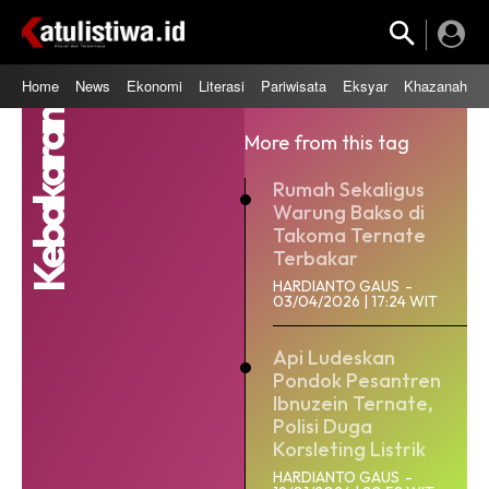
Home
News
Ekonomi
Literasi
Pariwisata
Eksyar
Khazanah
Kebakaran
More from this tag
Rumah Sekaligus
Warung Bakso di
Takoma Ternate
Terbakar
HARDIANTO GAUS
-
03/04/2026 | 17:24 WIT
Api Ludeskan
Pondok Pesantren
Ibnuzein Ternate,
Polisi Duga
Korsleting Listrik
HARDIANTO GAUS
-