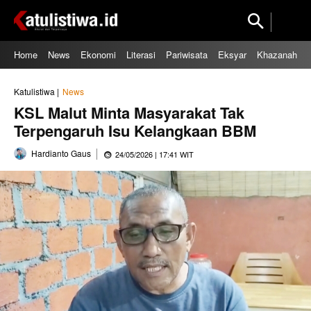
Home
News
Ekonomi
Literasi
Pariwisata
Eksyar
Khazanah
Katulistiwa |
News
KSL Malut Minta Masyarakat Tak
Terpengaruh Isu Kelangkaan BBM
Hardianto Gaus
24/05/2026 | 17:41 WIT