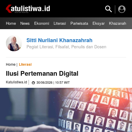
Home
News
Ekonomi
Literasi
Pariwisata
Eksyar
Khazanah
Sitti Nurliani Khanazahrah
Pegiat Literasi, Filsafat, Penulis dan Dosen
Home |
Literasi
Ilusi Pertemanan Digital
Katulistiwa.id
30/06/2026 | 10:57 WIT