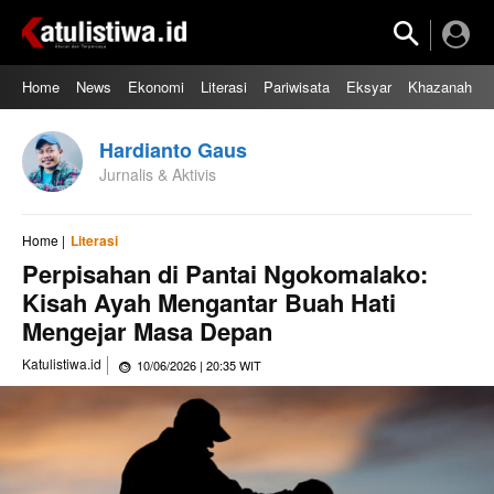
Home
News
Ekonomi
Literasi
Pariwisata
Eksyar
Khazanah
Hardianto Gaus
Jurnalis & Aktivis
Home |
Literasi
Perpisahan di Pantai Ngokomalako:
Kisah Ayah Mengantar Buah Hati
Mengejar Masa Depan
Katulistiwa.id
10/06/2026 | 20:35 WIT