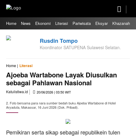
Home
News
Ekonomi
Literasi
Pariwisata
Eksyar
Khazanah
Rusdin Tompo
Koordinator SATUPENA Sulawesi Selatan.
Home |
Literasi
Ajoeba Wartabone Layak Diusulkan
sebagai Pahlawan Nasional
Katulistiwa.id
20/06/2026 | 03:50 WIT
2. Foto bersama para nara sumber bedah buku Ajoeba Wartabone di Hotel
Aryaduta, Makassar, 16 Juni 2026 (Dok. Pribadi).
Pemikiran serta sikap sebagai republikein tulen