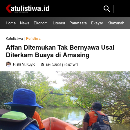
Home
News
Ekonomi
Literasi
Pariwisata
Eksyar
Khazanah
Katulistiwa |
Peristiwa
Affan Ditemukan Tak Bernyawa Usai
Diterkam Buaya di Amasing
Riski M. Kuylo
18/12/2025 | 19:07 WIT