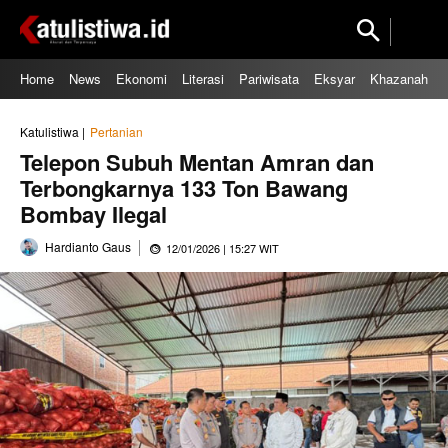
Home
News
Ekonomi
Literasi
Pariwisata
Eksyar
Khazanah
Katulistiwa |
Pertanian
Telepon Subuh Mentan Amran dan
Terbongkarnya 133 Ton Bawang
Bombay Ilegal
Hardianto Gaus
12/01/2026 | 15:27 WIT