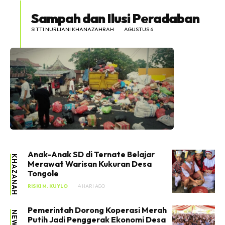
Sampah dan Ilusi Peradaban
SITTI NURLIANI KHANAZAHRAH
AGUSTUS 6
Anak-Anak SD di Ternate Belajar
KHAZANAH
Merawat Warisan Kukuran Desa
Tongole
RISKI M. KUYLO
4 HARI AGO
Pemerintah Dorong Koperasi Merah
NEWS
Putih Jadi Penggerak Ekonomi Desa