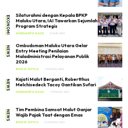
Silaturahmi dengan Kepala BPKP
EKONOMI
Maluku Utara, IAI Tawarkan Sejumlah
Program Strategis
HARDIANTO GAUS
3 HARI AGO
Ombudsman Maluku Utara Gelar
NEWS
Entry Meeting Penilaian
Maladministrasi Pelayanan Publik
2026
RISKI M. KUYLO
1 MINGGU AGO
Kajati Malut Berganti, Robertthus
NEWS
Melchisedeck Tacoy Gantikan Sufari
HARDIANTO GAUS
1 MINGGU AGO
Tim Pembina Samsat Malut Ganjar
NEWS
Wajib Pajak Taat dengan Emas
RISKI M. KUYLO
2 MINGGU AGO