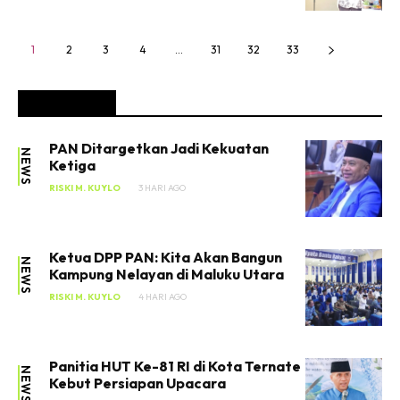
1
2
3
4
…
31
32
33
FEATURED
PAN Ditargetkan Jadi Kekuatan
NEWS
Ketiga
RISKI M. KUYLO
3 HARI AGO
Ketua DPP PAN: Kita Akan Bangun
NEWS
Kampung Nelayan di Maluku Utara
RISKI M. KUYLO
4 HARI AGO
Panitia HUT Ke-81 RI di Kota Ternate
NEWS
Kebut Persiapan Upacara