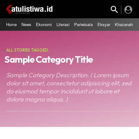
Home
News
Ekonomi
Literasi
Pariwisata
Eksyar
Khazanah
ALL STORIES TAGGED :
Sample Category Title
Sample Category Description. ( Lorem ipsum
dolor sit amet, consectetur adipisicing elit, sed
do eiusmod tempor incididunt ut labore et
dolore magna aliqua. )