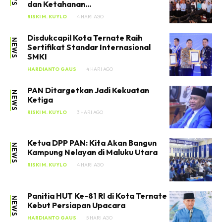
dan Ketahanan...
RISKI M. KUYLO
4 HARI AGO
Disdukcapil Kota Ternate Raih
NEWS
Sertifikat Standar Internasional
SMKI
HARDIANTO GAUS
4 HARI AGO
PAN Ditargetkan Jadi Kekuatan
NEWS
Ketiga
RISKI M. KUYLO
3 HARI AGO
Ketua DPP PAN: Kita Akan Bangun
NEWS
Kampung Nelayan di Maluku Utara
RISKI M. KUYLO
4 HARI AGO
Panitia HUT Ke-81 RI di Kota Ternate
NEWS
Kebut Persiapan Upacara
HARDIANTO GAUS
5 HARI AGO