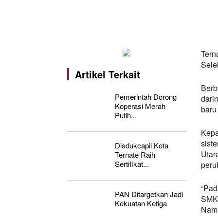
Tern
Sele
Artikel Terkait
Berb
Pemerintah Dorong
dari
Koperasi Merah
baru 
Putih...
Kepa
sist
Disdukcapil Kota
Utar
Ternate Raih
Sertifikat...
peru
“Pad
PAN Ditargetkan Jadi
SMK,
Kekuatan Ketiga
Namu