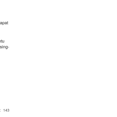
apat
ntu
sing-
:
143