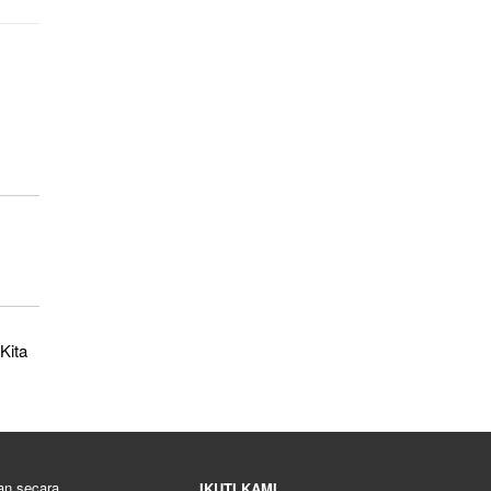
Kita
kan secara
IKUTI KAMI