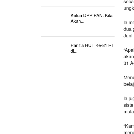
seca
ungk
Ketua DPP PAN: Kita
Akan...
Ia m
dua 
Juni
Panitia HUT Ke-81 RI
“Apa
di...
akan
31 A
Menu
bela
Ia j
sist
muta
“Kam
mend