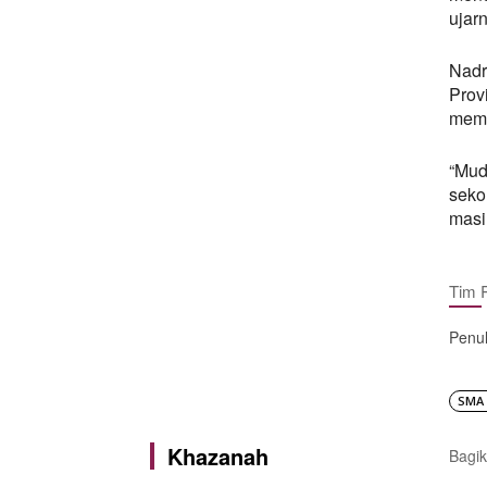
ujar
Nadr
Prov
memb
“Mud
seko
masi
Tim 
Penul
SMA 
Khazanah
Bagik