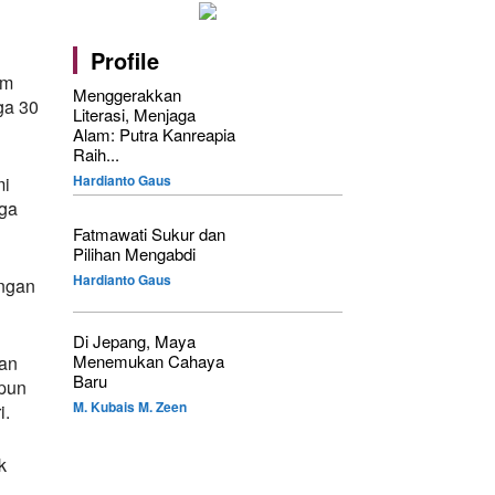
Profile
am
Menggerakkan
ga 30
Literasi, Menjaga
Alam: Putra Kanreapia
Raih...
Hardianto Gaus
mi
ga
Fatmawati Sukur dan
Pilihan Mengabdi
Hardianto Gaus
ongan
Di Jepang, Maya
Menemukan Cahaya
an
Baru
upun
M. Kubais M. Zeen
i.
k