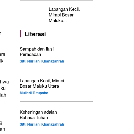
Lapangan Kecil,
Mimpi Besar
Maluku...
Literasi
n
Sampah dan Ilusi
ara
Peradaban
ik
Sitti Nurliani Khanazahrah
Lapangan Kecil, Mimpi
ahwa
Besar Maluku Utara
uku
Muliadi Tutupoho
lah
Keheningan adalah
Bahasa Tuhan
g.
Sitti Nurliani Khanazahrah
ran