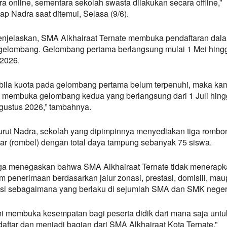
ra online, sementara sekolah swasta dilakukan secara offline,”
ap Nadra saat ditemui, Selasa (9/6).
enjelaskan, SMA Alkhairaat Ternate membuka pendaftaran dal
gelombang. Gelombang pertama berlangsung mulai 1 Mei hing
 2026.
bila kuota pada gelombang pertama belum terpenuhi, maka ka
 membuka gelombang kedua yang berlangsung dari 1 Juli hing
gustus 2026,” tambahnya.
rut Nadra, sekolah yang dipimpinnya menyediakan tiga romb
jar (rombel) dengan total daya tampung sebanyak 75 siswa.
uga menegaskan bahwa SMA Alkhairaat Ternate tidak menerapk
em penerimaan berdasarkan jalur zonasi, prestasi, domisili, ma
si sebagaimana yang berlaku di sejumlah SMA dan SMK neger
i membuka kesempatan bagi peserta didik dari mana saja untu
aftar dan menjadi bagian dari SMA Alkhairaat Kota Ternate,”