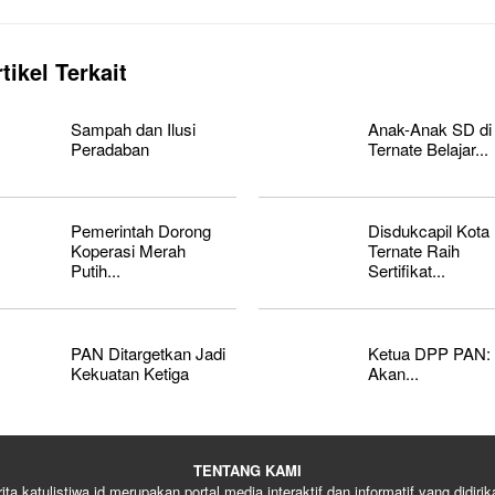
tikel Terkait
Sampah dan Ilusi
Anak-Anak SD di
Peradaban
Ternate Belajar...
Pemerintah Dorong
Disdukcapil Kota
Koperasi Merah
Ternate Raih
Putih...
Sertifikat...
PAN Ditargetkan Jadi
Ketua DPP PAN: 
Kekuatan Ketiga
Akan...
TENTANG KAMI
rita katulistiwa.id merupakan portal media interaktif dan informatif yang didiri