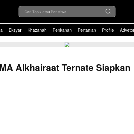
Cari Topik atau Peristiwa
ta
Eksyar
Khazanah
Perikanan
Pertanian
Profile
Advetor
MA Alkhairaat Ternate Siapkan