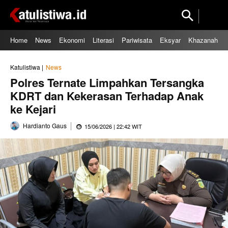
Home
News
Ekonomi
Literasi
Pariwisata
Eksyar
Khazanah
Katulistiwa |
News
Polres Ternate Limpahkan Tersangka
KDRT dan Kekerasan Terhadap Anak
ke Kejari
Hardianto Gaus
15/06/2026 | 22:42 WIT