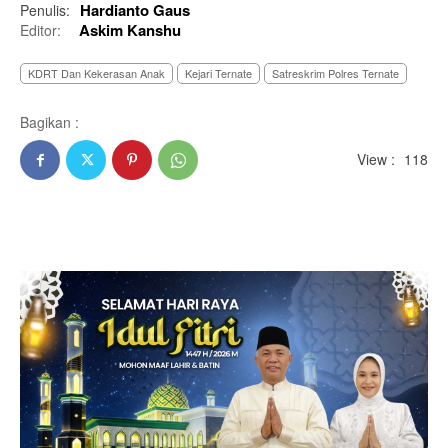
Hardianto Gaus
Penulis:
Askim Kanshu
Editor:
KDRT Dan Kekerasan Anak
Kejari Ternate
Satreskrim Polres Ternate
Bagikan :
View :
118