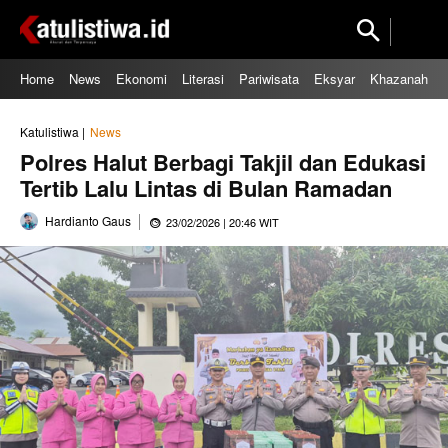
Home
News
Ekonomi
Literasi
Pariwisata
Eksyar
Khazanah
Katulistiwa |
News
Polres Halut Berbagi Takjil dan Edukasi
Tertib Lalu Lintas di Bulan Ramadan
Hardianto Gaus
23/02/2026 | 20:46 WIT