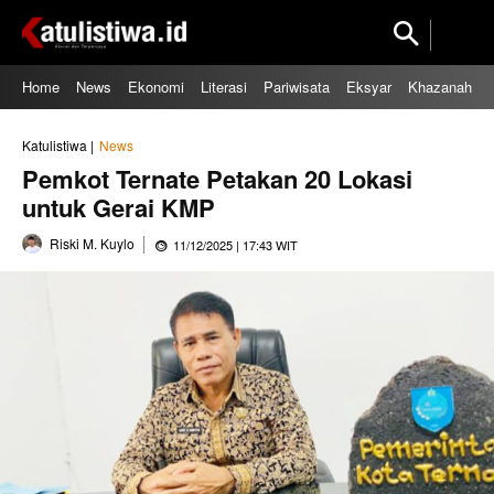
Home
News
Ekonomi
Literasi
Pariwisata
Eksyar
Khazanah
Katulistiwa |
News
Pemkot Ternate Petakan 20 Lokasi
untuk Gerai KMP
Riski M. Kuylo
11/12/2025 | 17:43 WIT