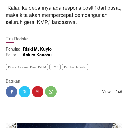
“Kalau ke depannya ada respons positif dari pusat,
maka kita akan mempercepat pembangunan
seluruh gerai KMP,” tandasnya.
Tim Redaksi
Riski M. Kuylo
Penulis:
Askim Kanshu
Editor:
Dinas Koperasi Dan UMKM
KMP
Pemkot Ternate
Bagikan :
View :
249