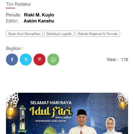
Tim Redaksi
Riski M. Kuylo
Penulis:
Askim Kanshu
Editor:
Bulan Suci Ramadhan
Distribusi Logistik
Pelindo Regional IV Ternate
Bagikan :
View :
178