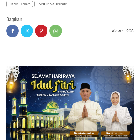
Disdik Ternate
LMND Kota Ternate
Bagikan :
View :
266