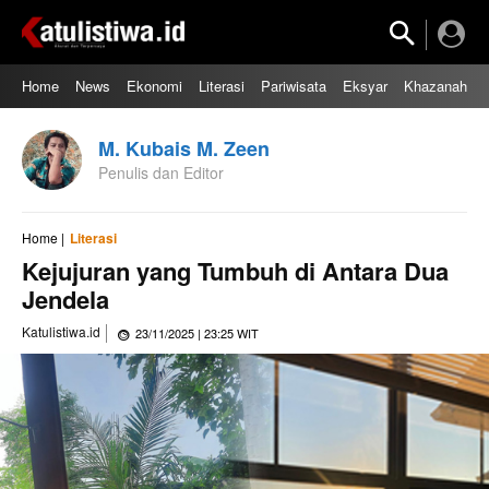
Home
News
Ekonomi
Literasi
Pariwisata
Eksyar
Khazanah
M. Kubais M. Zeen
Penulis dan Editor
Home |
Literasi
Kejujuran yang Tumbuh di Antara Dua
Jendela
Katulistiwa.id
23/11/2025 | 23:25 WIT