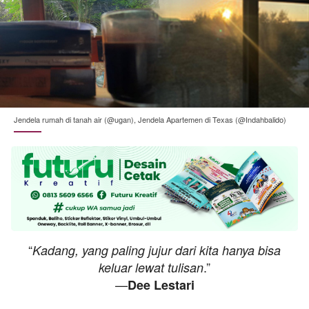
Jendela rumah di tanah air (@ugan), Jendela Apartemen di Texas (@Indahbalido)
“
Kadang, yang paling jujur dari kita hanya bisa
.”
keluar lewat tulisan
—
Dee Lestari