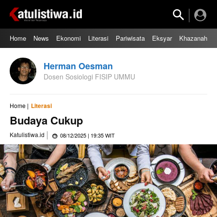
Home
News
Ekonomi
Literasi
Pariwisata
Eksyar
Khazanah
Herman Oesman
Dosen Sosiologi FISIP UMMU
Home |
Literasi
Budaya Cukup
Katulistiwa.id
08/12/2025 | 19:35 WIT