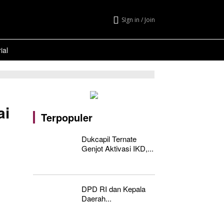
SIgn in / Join
ial
ai
Terpopuler
Dukcapil Ternate
Genjot Aktivasi IKD,...
DPD RI dan Kepala
Daerah...