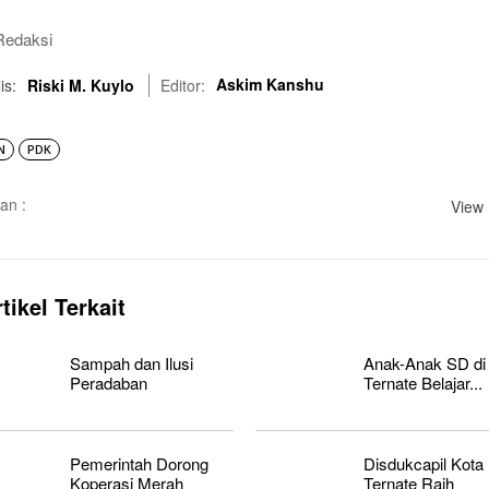
Redaksi
Askim Kanshu
is:
Riski M. Kuylo
Editor:
N
PDK
an :
View 
tikel Terkait
Sampah dan Ilusi
Anak-Anak SD di
Peradaban
Ternate Belajar...
Pemerintah Dorong
Disdukcapil Kota
Koperasi Merah
Ternate Raih