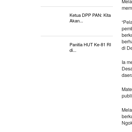
Mela
memi
Ketua DPP PAN: Kita
Akan...
“Pela
pemb
berk
berh
Panitia HUT Ke-81 RI
di De
di...
Ia m
Desa
daer
Mate
publi
Mela
berk
Ngok