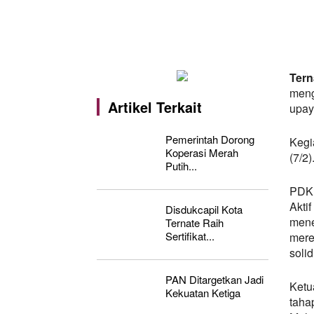
Tern
meng
Artikel Terkait
upay
Pemerintah Dorong
Kegi
Koperasi Merah
(7/2)
Putih...
PDK 
Akti
Disdukcapil Kota
mene
Ternate Raih
Sertifikat...
mere
solid
PAN Ditargetkan Jadi
Ketu
Kekuatan Ketiga
taha