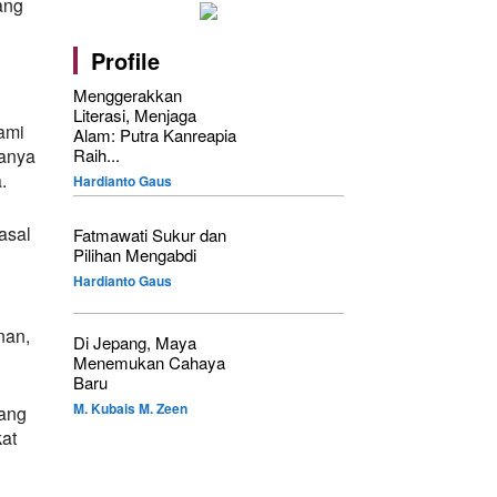
ang
Profile
Menggerakkan
Literasi, Menjaga
ami
Alam: Putra Kanreapia
hanya
Raih...
.
Hardianto Gaus
asal
Fatmawati Sukur dan
Pilihan Mengabdi
i
Hardianto Gaus
nan,
Di Jepang, Maya
Menemukan Cahaya
Baru
M. Kubais M. Zeen
yang
at