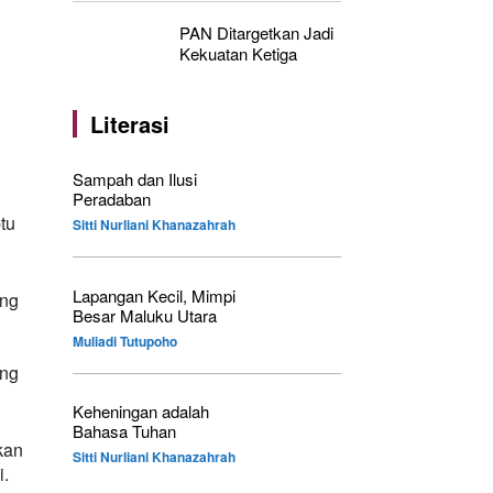
PAN Ditargetkan Jadi
Kekuatan Ketiga
Literasi
Sampah dan Ilusi
Peradaban
tu
Sitti Nurliani Khanazahrah
Lapangan Kecil, Mimpi
ng
Besar Maluku Utara
Muliadi Tutupoho
ang
Keheningan adalah
Bahasa Tuhan
kan
Sitti Nurliani Khanazahrah
i.