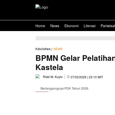
Home
News
Ekonomi
Literasi
Pariwisa
Katulistiwa |
NEWS
BPMN Gelar Pelatihan
Kastela
Riski M. Kuylo
07/02/2026 | 23:10 WIT
Berlangsungnya PDK Tahun 2026.