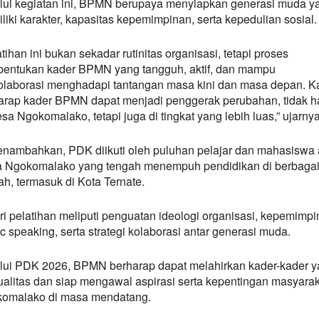
lui kegiatan ini, BPMN berupaya menyiapkan generasi muda y
liki karakter, kapasitas kepemimpinan, serta kepedulian sosial.
tihan ini bukan sekadar rutinitas organisasi, tetapi proses
entukan kader BPMN yang tangguh, aktif, dan mampu
olaborasi menghadapi tantangan masa kini dan masa depan. K
arap kader BPMN dapat menjadi penggerak perubahan, tidak 
sa Ngokomalako, tetapi juga di tingkat yang lebih luas,” ujarnya
enambahkan, PDK diikuti oleh puluhan pelajar dan mahasiswa 
 Ngokomalako yang tengah menempuh pendidikan di berbaga
ah, termasuk di Kota Ternate.
ri pelatihan meliputi penguatan ideologi organisasi, kepemimpi
c speaking, serta strategi kolaborasi antar generasi muda.
lui PDK 2026, BPMN berharap dapat melahirkan kader-kader 
ualitas dan siap mengawal aspirasi serta kepentingan masyarak
omalako di masa mendatang.