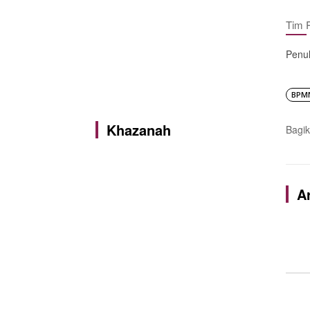
Tim 
Penul
BPM
Khazanah
Bagik
Ar