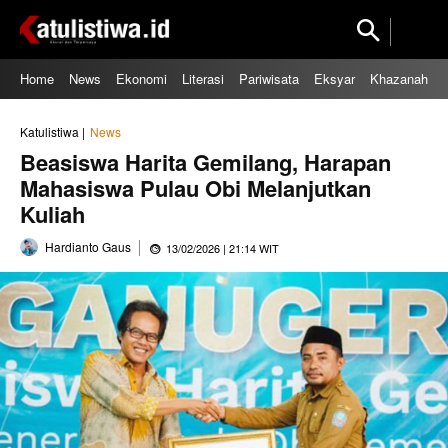
Home
News
Ekonomi
Literasi
Pariwisata
Eksyar
Khazanah
Katulistiwa |
News
Beasiswa Harita Gemilang, Harapan
Mahasiswa Pulau Obi Melanjutkan
Kuliah
Hardianto Gaus
13/02/2026 | 21:14 WIT