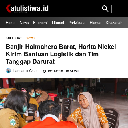
Home
News
Ekonomi
Literasi
Pariwisata
Eksyar
Khazanah
Katulistiwa |
News
Banjir Halmahera Barat, Harita Nickel
Kirim Bantuan Logistik dan Tim
Tanggap Darurat
Hardianto Gaus
13/01/2026 | 16:14 WIT