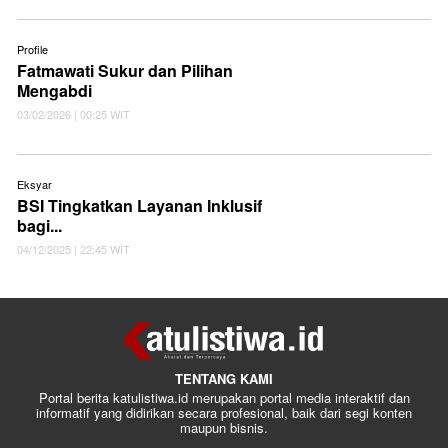
Profile
Fatmawati Sukur dan Pilihan
Mengabdi
03/02/2026 | 00:25 WIT
Eksyar
BSI Tingkatkan Layanan Inklusif
bagi...
04/12/2025 | 22:45 WIT
TENTANG KAMI
Portal berita katulistiwa.id merupakan portal media interaktif dan
informatif yang didirikan secara profesional, baik dari segi konten
maupun bisnis.