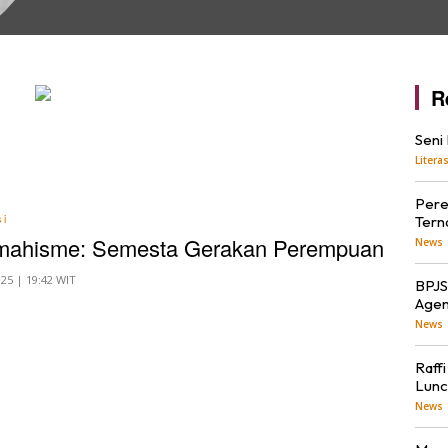
R
Seni
Literas
Pere
si
Tern
imahisme: Semesta Gerakan Perempuan
News
025 | 19:42 WIT
BPJS
Agen
News
Raff
Lunc
News