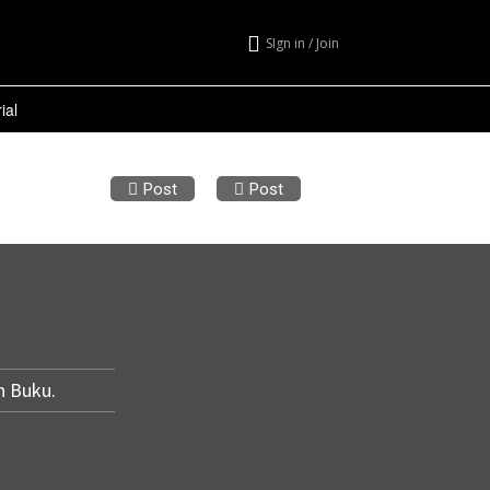
SIgn in / Join
ial
Post
Post
h Buku.