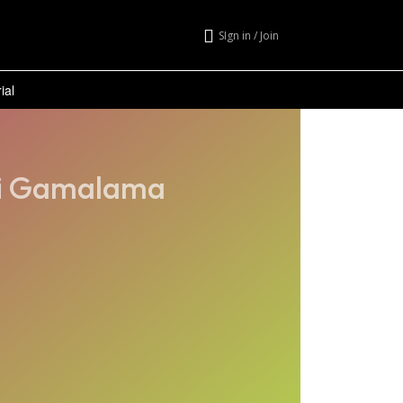
SIgn in / Join
ial
 di Gamalama