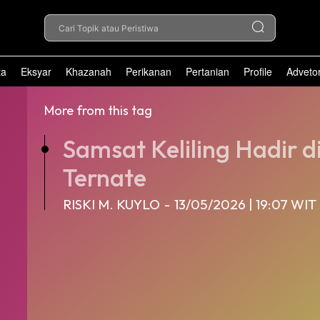
Cari Topik atau Peristiwa
ta
Eksyar
Khazanah
Perikanan
Pertanian
Profile
Advetor
More from this tag
Samsat Keliling Hadir
Ternate
RISKI M. KUYLO
-
13/05/2026 | 19:07 WIT