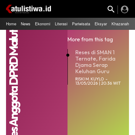
Home
News
Ekonomi
Literasi
Pariwisata
Eksyar
Khazanah
Reses Anggota DPRD Malut
More from this tag
Reses di SMAN 1
Ternate, Farida
Djama Serap
Keluhan Guru
RISKI M. KUYLO
-
13/05/2026 | 20:36 WIT