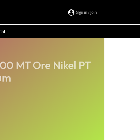
SIgn in / Join
ial
00 MT Ore Nikel PT
um