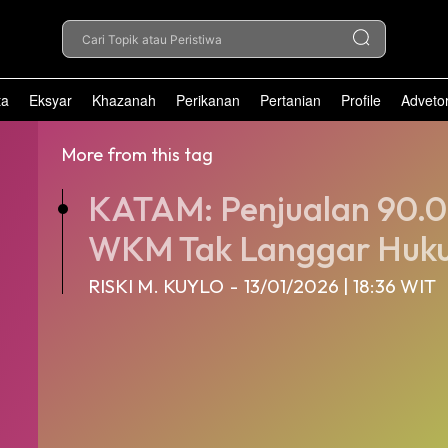
Cari Topik atau Peristiwa
ta
Eksyar
Khazanah
Perikanan
Pertanian
Profile
Advetor
More from this tag
KATAM: Penjualan 90.0
WKM Tak Langgar Huk
RISKI M. KUYLO
-
13/01/2026 | 18:36 WIT