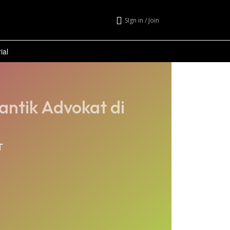
SIgn in / Join
ial
antik Advokat di
T