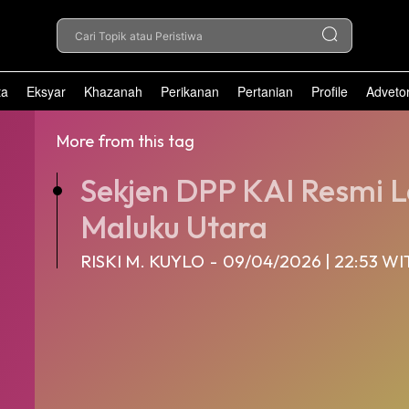
Cari Topik atau Peristiwa
ta
Eksyar
Khazanah
Perikanan
Pertanian
Profile
Advetor
More from this tag
Sekjen DPP KAI Resmi L
Maluku Utara
RISKI M. KUYLO
-
09/04/2026 | 22:53 WI