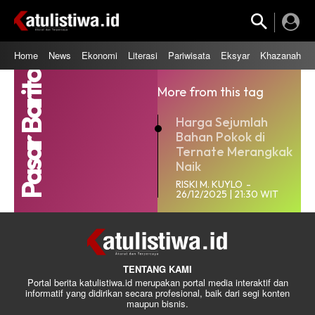
Home
News
Ekonomi
Literasi
Pariwisata
Eksyar
Khazanah
Pasar Barito
More from this tag
Harga Sejumlah
Bahan Pokok di
Ternate Merangkak
Naik
RISKI M. KUYLO
-
26/12/2025 | 21:30 WIT
TENTANG KAMI
Portal berita katulistiwa.id merupakan portal media interaktif dan
informatif yang didirikan secara profesional, baik dari segi konten
maupun bisnis.