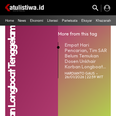
Home
News
Ekonomi
Literasi
Pariwisata
Eksyar
Khazanah
Korban Longboat Tenggelam
More from this tag
Empat Hari
Pencarian, Tim SAR
Belum Temukan
Dosen Unkhair
Korban Longboat...
HARDIANTO GAUS
-
26/01/2026 | 22:59 WIT