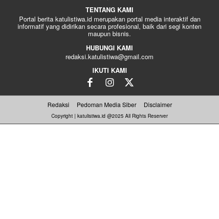
TENTANG KAMI
Portal berita katulistiwa.id merupakan portal media interaktif dan
informatif yang didirikan secara profesional, baik dari segi konten
maupun bisnis.
HUBUNGI KAMI
redaksi.katulistiwa@gmail.com
IKUTI KAMI
Redaksi
Pedoman Media Siber
Disclaimer
Copyright | katulistiwa.id @2025 All Rights Reserver