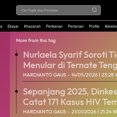
Cari Topik atau Peristiwa
ta
Eksyar
Khazanah
Perikanan
Pertanian
Profile
Advetor
More from this tag
Nurlaela Syarif Soroti T
Menular di Ternate Teng
HARDIANTO GAUS
-
14/05/2026 | 23:28
Sepanjang 2025, Dinkes
Catat 171 Kasus HIV Te
HARDIANTO GAUS
-
21/01/2026 | 21:24 