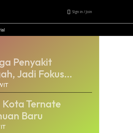
SIgn in / Join
ial
iga Penyakit
ah, Jadi Fokus...
 WIT
 Kota Ternate
muan Baru
WIT