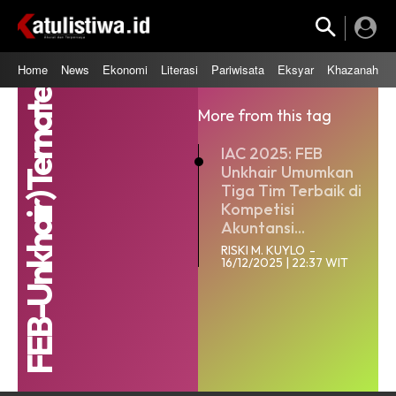
Home
News
Ekonomi
Literasi
Pariwisata
Eksyar
Khazanah
FEB-Unkhair) Ternate
More from this tag
IAC 2025: FEB
Unkhair Umumkan
Tiga Tim Terbaik di
Kompetisi
Akuntansi...
RISKI M. KUYLO
-
16/12/2025 | 22:37 WIT