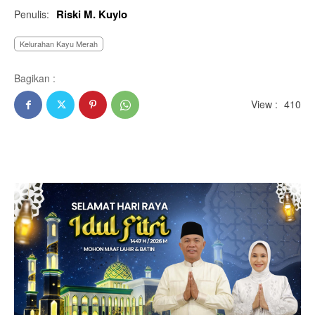
Riski M. Kuylo
Penulis:
Kelurahan Kayu Merah
Bagikan :
View :
410